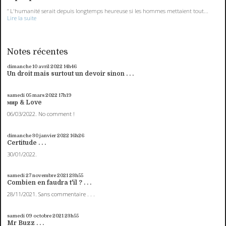
“ L'humanité serait depuis longtemps heureuse si les hommes mettaient tout...
Lire la suite
Notes récentes
dimanche 10
avril 2022
14h46
Un droit mais surtout un devoir sinon . . .
samedi 05
mars 2022
17h19
мир & Love
06/03/2022. No comment !
dimanche 30
janvier 2022
16h26
Certitude . . .
30/01/2022.
samedi 27
novembre 2021
23h55
Combien en faudra t'il ? . . .
28/11/2021. Sans commentaire . . .
samedi 09
octobre 2021
23h55
Mr Buzz . . .