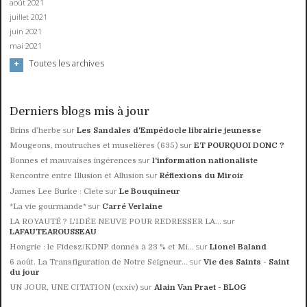
août 2021
juillet 2021
juin 2021
mai 2021
Toutes les archives
Derniers blogs mis à jour
sur
Brins d’herbe
Les Sandales d'Empédocle librairie jeunesse
sur
Mougeons, moutruches et muselières (635)
ET POURQUOI DONC ?
sur
Bonnes et mauvaises ingérences
l'information nationaliste
sur
Rencontre entre Illusion et Allusion
Réflexions du Miroir
sur
James Lee Burke : Clete
Le Bouquineur
sur
*La vie gourmande*
Carré Verlaine
sur
LA ROYAUTÉ ? L'IDÉE NEUVE POUR REDRESSER LA...
LAFAUTEAROUSSEAU
sur
Hongrie : le Fidesz/KDNP donnés à 23 % et Mi...
Lionel Baland
sur
6 août. La Transfiguration de Notre Seigneur...
Vie des Saints - Saint
du jour
sur
UN JOUR, UNE CITATION (cxxiv)
Alain Van Praet - BLOG