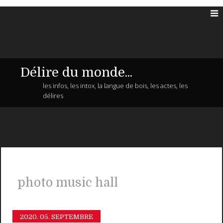
Délire du monde...
les infos, les intox, la langue de bois, les actes, les
délires
photo music hall
2020.
05. SEPTEMBRE