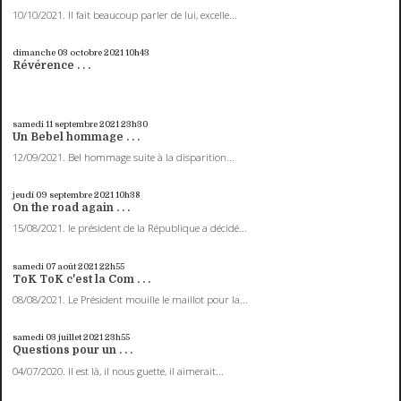
10/10/2021. Il fait beaucoup parler de lui, excelle...
dimanche 03
octobre 2021
10h43
Révérence . . .
samedi 11
septembre 2021
23h30
Un Bebel hommage . . .
12/09/2021. Bel hommage suite à la disparition...
jeudi 09
septembre 2021
10h38
On the road again . . .
15/08/2021. le président de la République a décidé...
samedi 07
août 2021
22h55
ToK ToK c'est la Com . . .
08/08/2021. Le Président mouille le maillot pour la...
samedi 03
juillet 2021
23h55
Questions pour un . . .
04/07/2020. Il est là, il nous guette, il aimerait...