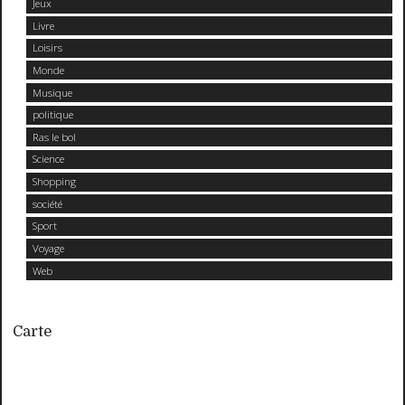
Jeux
Livre
Loisirs
Monde
Musique
politique
Ras le bol
Science
Shopping
société
Sport
Voyage
Web
Carte