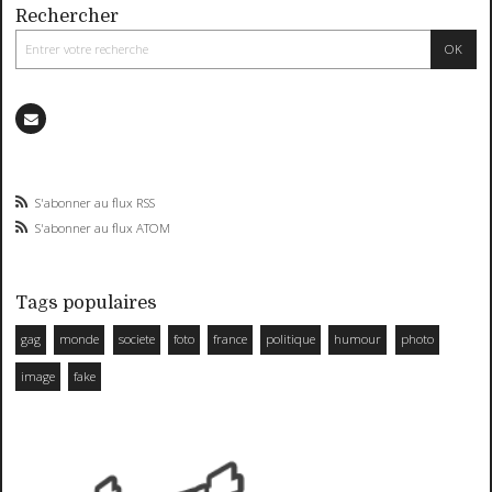
Rechercher
S'abonner au flux RSS
S'abonner au flux ATOM
Tags populaires
gag
monde
societe
foto
france
politique
humour
photo
image
fake