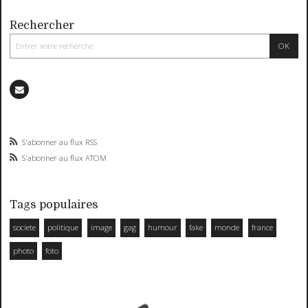
Rechercher
S'abonner au flux RSS
S'abonner au flux ATOM
Tags populaires
societe
politique
image
gag
humour
fake
monde
france
photo
foto