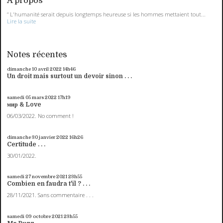
À propos
“ L'humanité serait depuis longtemps heureuse si les hommes mettaient tout...
Lire la suite
Notes récentes
dimanche 10
avril 2022
14h46
Un droit mais surtout un devoir sinon . . .
samedi 05
mars 2022
17h19
мир & Love
06/03/2022. No comment !
dimanche 30
janvier 2022
16h26
Certitude . . .
30/01/2022.
samedi 27
novembre 2021
23h55
Combien en faudra t'il ? . . .
28/11/2021. Sans commentaire . . .
samedi 09
octobre 2021
23h55