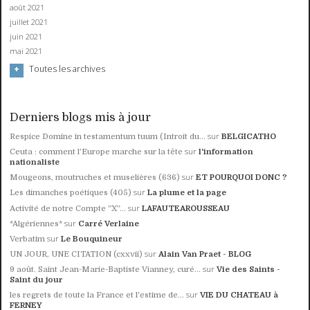
août 2021
juillet 2021
juin 2021
mai 2021
Toutes les archives
Derniers blogs mis à jour
sur
Respice Domine in testamentum tuum (Introit du...
BELGICATHO
sur
Ceuta : comment l’Europe marche sur la tête
l'information
nationaliste
sur
Mougeons, moutruches et muselières (636)
ET POURQUOI DONC ?
sur
Les dimanches poétiques (405)
La plume et la page
sur
Activité de notre Compte ”X”...
LAFAUTEAROUSSEAU
sur
*Algériennes*
Carré Verlaine
sur
Verbatim
Le Bouquineur
sur
UN JOUR, UNE CITATION (cxxvii)
Alain Van Praet - BLOG
sur
9 août. Saint Jean-Marie-Baptiste Vianney, curé...
Vie des Saints -
Saint du jour
sur
les regrets de toute la France et l'estime de...
VIE DU CHATEAU à
FERNEY