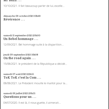
Mr Buzz . . .
10/10/2021. Il fait beaucoup parler de lui, excelle...
dimanche 03
octobre 2021
10h43
Révérence . . .
samedi 11
septembre 2021
23h30
Un Bebel hommage . . .
12/09/2021. Bel hommage suite à la disparition...
jeudi 09
septembre 2021
10h38
On the road again . . .
15/08/2021. le président de la République a décidé...
samedi 07
août 2021
22h55
ToK ToK c'est la Com . . .
08/08/2021. Le Président mouille le maillot pour la...
samedi 03
juillet 2021
23h55
Questions pour un . . .
04/07/2020. Il est là, il nous guette, il aimerait...