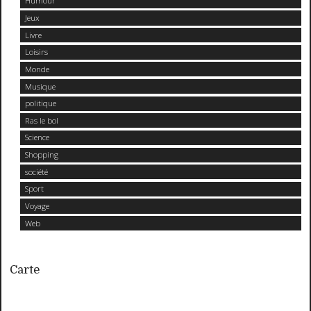
Humour
Jeux
Livre
Loisirs
Monde
Musique
politique
Ras le bol
Science
Shopping
société
Sport
Voyage
Web
Carte